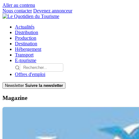
Aller au contenu
Nous contacter
Devenez annonceur
Actualités
Distribution
Production
Destination
Hébergement
Transport
E-tourisme
Offres d'emploi
Newsletter
Suivre la newsletter
Magazine