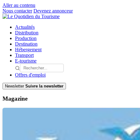
Aller au contenu
Nous contacter
Devenez annonceur
Actualités
Distribution
Production
Destination
Hébergement
Transport
E-tourisme
Offres d'emploi
Newsletter
Suivre la newsletter
Magazine