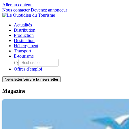
Aller au contenu
Nous contacter
Devenez annonceur
Actualités
Distribution
Production
Destination
Hébergement
Transport
E-tourisme
Offres d'emploi
Newsletter
Suivre la newsletter
Magazine