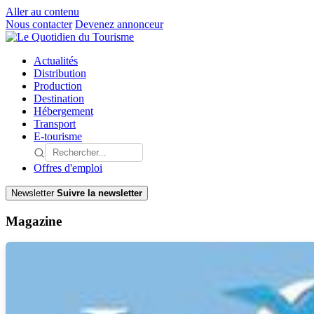
Aller au contenu
Nous contacter
Devenez annonceur
Actualités
Distribution
Production
Destination
Hébergement
Transport
E-tourisme
Offres d'emploi
Newsletter
Suivre la newsletter
Magazine