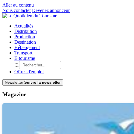
Aller au contenu
Nous contacter
Devenez annonceur
Actualités
Distribution
Production
Destination
Hébergement
Transport
E-tourisme
Offres d'emploi
Newsletter
Suivre la newsletter
Magazine