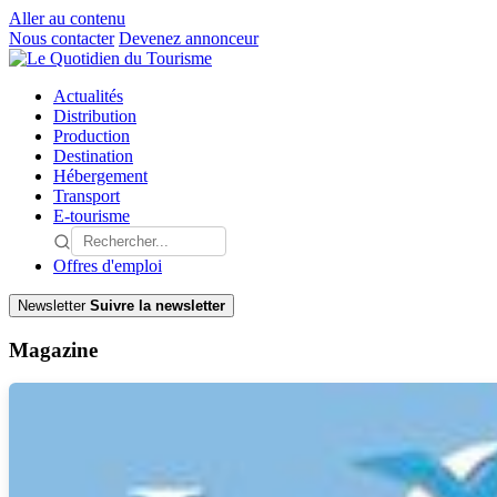
Aller au contenu
Nous contacter
Devenez annonceur
Actualités
Distribution
Production
Destination
Hébergement
Transport
E-tourisme
Offres d'emploi
Newsletter
Suivre la newsletter
Magazine