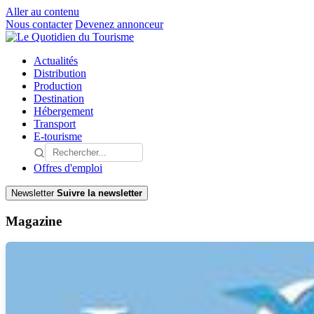
Aller au contenu
Nous contacter
Devenez annonceur
Actualités
Distribution
Production
Destination
Hébergement
Transport
E-tourisme
Offres d'emploi
Newsletter
Suivre la newsletter
Magazine