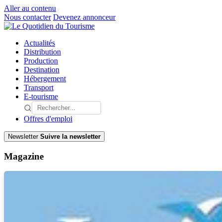
Aller au contenu
Nous contacter
Devenez annonceur
Actualités
Distribution
Production
Destination
Hébergement
Transport
E-tourisme
Offres d'emploi
Newsletter
Suivre la newsletter
Magazine