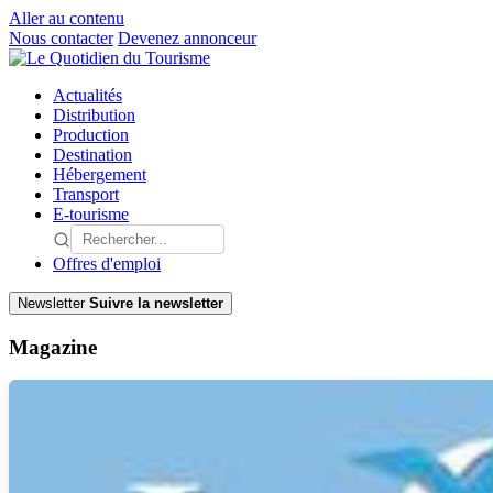
Aller au contenu
Nous contacter
Devenez annonceur
Actualités
Distribution
Production
Destination
Hébergement
Transport
E-tourisme
Offres d'emploi
Newsletter
Suivre la newsletter
Magazine