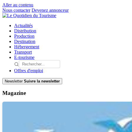
Aller au contenu
Nous contacter
Devenez annonceur
Actualités
Distribution
Production
Destination
Hébergement
Transport
E-tourisme
Offres d'emploi
Newsletter
Suivre la newsletter
Magazine