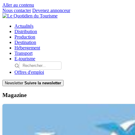
Aller au contenu
Nous contacter
Devenez annonceur
Actualités
Distribution
Production
Destination
Hébergement
Transport
E-tourisme
Offres d'emploi
Newsletter
Suivre la newsletter
Magazine