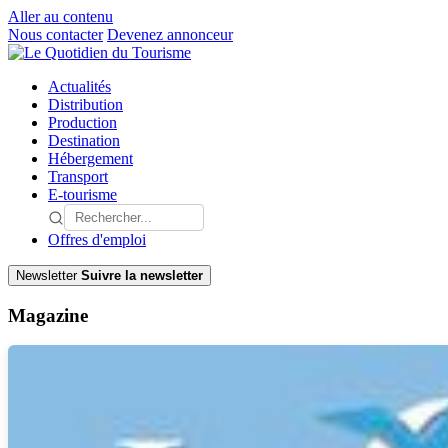
Aller au contenu
Nous contacter
Devenez annonceur
Actualités
Distribution
Production
Destination
Hébergement
Transport
E-tourisme
Offres d'emploi
Newsletter
Suivre la newsletter
Magazine