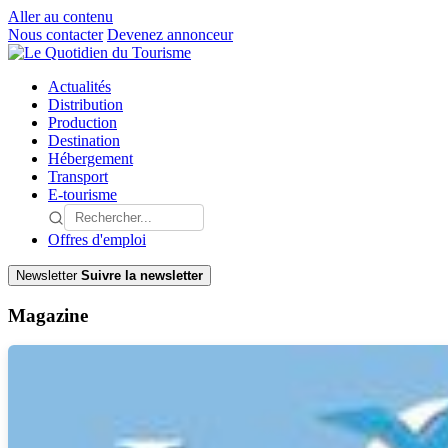
Aller au contenu
Nous contacter
Devenez annonceur
Actualités
Distribution
Production
Destination
Hébergement
Transport
E-tourisme
Offres d'emploi
Newsletter
Suivre la newsletter
Magazine