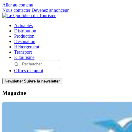
Aller au contenu
Nous contacter
Devenez annonceur
Actualités
Distribution
Production
Destination
Hébergement
Transport
E-tourisme
Offres d'emploi
Newsletter
Suivre la newsletter
Magazine