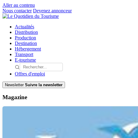
Aller au contenu
Nous contacter
Devenez annonceur
Actualités
Distribution
Production
Destination
Hébergement
Transport
E-tourisme
Offres d'emploi
Newsletter
Suivre la newsletter
Magazine