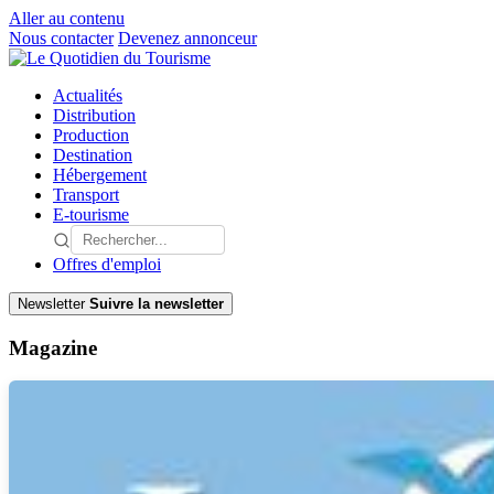
Aller au contenu
Nous contacter
Devenez annonceur
Actualités
Distribution
Production
Destination
Hébergement
Transport
E-tourisme
Offres d'emploi
Newsletter
Suivre la newsletter
Magazine