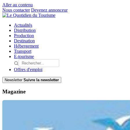
Aller au contenu
Nous contacter
Devenez annonceur
Actualités
Distribution
Production
Destination
Hébergement
Transport
E-tourisme
Offres d'emploi
Newsletter
Suivre la newsletter
Magazine