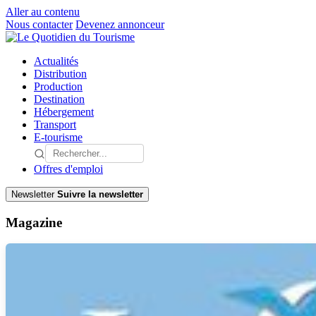
Aller au contenu
Nous contacter
Devenez annonceur
Actualités
Distribution
Production
Destination
Hébergement
Transport
E-tourisme
Offres d'emploi
Newsletter
Suivre la newsletter
Magazine