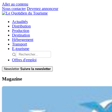
Aller au contenu
Nous contacter
Devenez annonceur
Actualités
Distribution
Production
Destination
Hébergement
Transport
E-tourisme
Offres d'emploi
Newsletter
Suivre la newsletter
Magazine