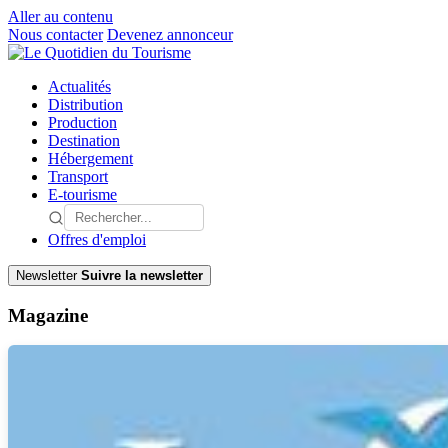
Aller au contenu
Nous contacter
Devenez annonceur
Actualités
Distribution
Production
Destination
Hébergement
Transport
E-tourisme
Offres d'emploi
Newsletter
Suivre la newsletter
Magazine