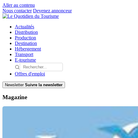
Aller au contenu
Nous contacter
Devenez annonceur
Actualités
Distribution
Production
Destination
Hébergement
Transport
E-tourisme
Offres d'emploi
Newsletter
Suivre la newsletter
Magazine