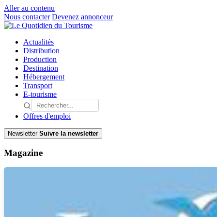
Aller au contenu
Nous contacter
Devenez annonceur
Actualités
Distribution
Production
Destination
Hébergement
Transport
E-tourisme
Offres d'emploi
Newsletter
Suivre la newsletter
Magazine