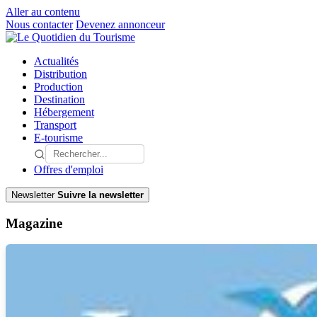
Aller au contenu
Nous contacter
Devenez annonceur
Actualités
Distribution
Production
Destination
Hébergement
Transport
E-tourisme
Offres d'emploi
Newsletter
Suivre la newsletter
Magazine