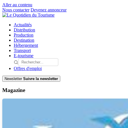
Aller au contenu
Nous contacter
Devenez annonceur
Actualités
Distribution
Production
Destination
Hébergement
Transport
E-tourisme
Offres d'emploi
Newsletter
Suivre la newsletter
Magazine