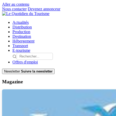
Aller au contenu
Nous contacter
Devenez annonceur
Actualités
Distribution
Production
Destination
Hébergement
Transport
E-tourisme
Offres d'emploi
Newsletter
Suivre la newsletter
Magazine