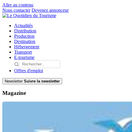
Aller au contenu
Nous contacter
Devenez annonceur
Actualités
Distribution
Production
Destination
Hébergement
Transport
E-tourisme
Offres d'emploi
Newsletter
Suivre la newsletter
Magazine