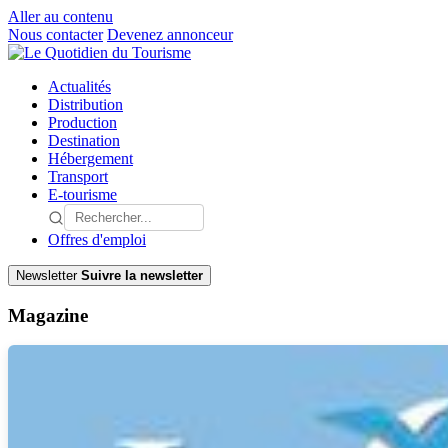
Aller au contenu
Nous contacter
Devenez annonceur
Actualités
Distribution
Production
Destination
Hébergement
Transport
E-tourisme
Offres d'emploi
Newsletter
Suivre la newsletter
Magazine