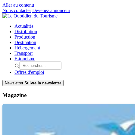
Aller au contenu
Nous contacter
Devenez annonceur
Actualités
Distribution
Production
Destination
Hébergement
Transport
E-tourisme
Offres d'emploi
Newsletter
Suivre la newsletter
Magazine