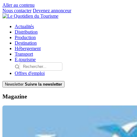
Aller au contenu
Nous contacter
Devenez annonceur
Actualités
Distribution
Production
Destination
Hébergement
Transport
E-tourisme
Offres d'emploi
Newsletter
Suivre la newsletter
Magazine