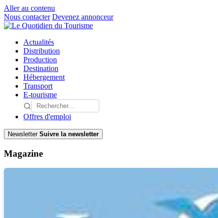
Aller au contenu
Nous contacter
Devenez annonceur
Actualités
Distribution
Production
Destination
Hébergement
Transport
E-tourisme
Offres d'emploi
Newsletter
Suivre la newsletter
Magazine