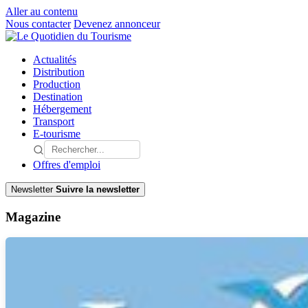
Aller au contenu
Nous contacter
Devenez annonceur
Actualités
Distribution
Production
Destination
Hébergement
Transport
E-tourisme
Offres d'emploi
Newsletter
Suivre la newsletter
Magazine