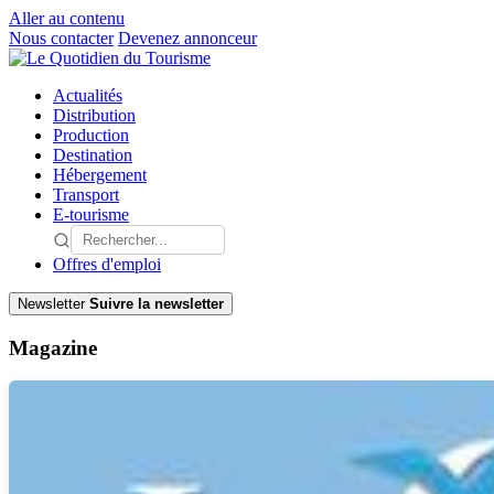
Aller au contenu
Nous contacter
Devenez annonceur
Actualités
Distribution
Production
Destination
Hébergement
Transport
E-tourisme
Offres d'emploi
Newsletter
Suivre la newsletter
Magazine