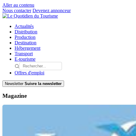
Aller au contenu
Nous contacter
Devenez annonceur
Actualités
Distribution
Production
Destination
Hébergement
Transport
E-tourisme
Offres d'emploi
Newsletter
Suivre la newsletter
Magazine