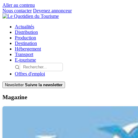
Aller au contenu
Nous contacter
Devenez annonceur
Actualités
Distribution
Production
Destination
Hébergement
Transport
E-tourisme
Offres d'emploi
Newsletter
Suivre la newsletter
Magazine