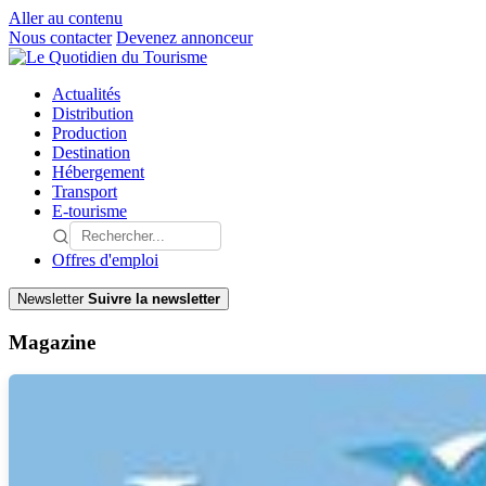
Aller au contenu
Nous contacter
Devenez annonceur
Actualités
Distribution
Production
Destination
Hébergement
Transport
E-tourisme
Offres d'emploi
Newsletter
Suivre la newsletter
Magazine