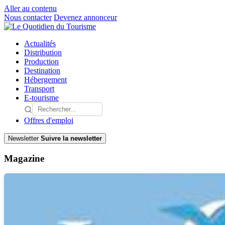
Aller au contenu
Nous contacter
Devenez annonceur
Actualités
Distribution
Production
Destination
Hébergement
Transport
E-tourisme
Offres d'emploi
Newsletter
Suivre la newsletter
Magazine