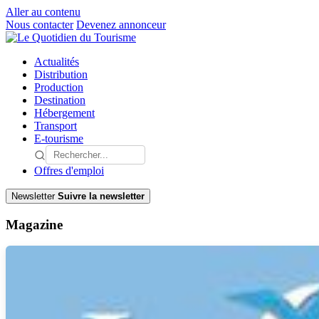
Aller au contenu
Nous contacter
Devenez annonceur
Actualités
Distribution
Production
Destination
Hébergement
Transport
E-tourisme
Offres d'emploi
Newsletter
Suivre la newsletter
Magazine