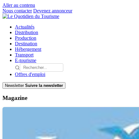
Aller au contenu
Nous contacter
Devenez annonceur
Actualités
Distribution
Production
Destination
Hébergement
Transport
E-tourisme
Offres d'emploi
Newsletter
Suivre la newsletter
Magazine