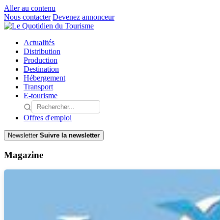
Aller au contenu
Nous contacter
Devenez annonceur
Actualités
Distribution
Production
Destination
Hébergement
Transport
E-tourisme
Offres d'emploi
Newsletter
Suivre la newsletter
Magazine