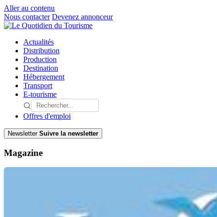
Aller au contenu
Nous contacter
Devenez annonceur
Actualités
Distribution
Production
Destination
Hébergement
Transport
E-tourisme
Offres d'emploi
Newsletter
Suivre la newsletter
Magazine