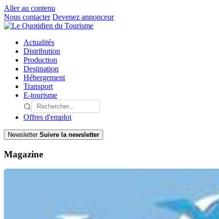
Aller au contenu
Nous contacter
Devenez annonceur
Actualités
Distribution
Production
Destination
Hébergement
Transport
E-tourisme
Offres d'emploi
Newsletter
Suivre la newsletter
Magazine