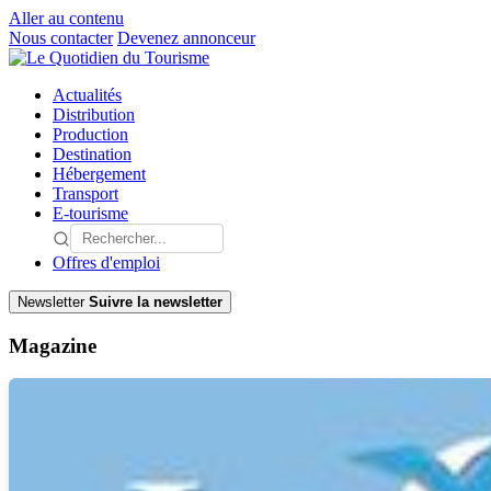
Aller au contenu
Nous contacter
Devenez annonceur
Actualités
Distribution
Production
Destination
Hébergement
Transport
E-tourisme
Offres d'emploi
Newsletter
Suivre la newsletter
Magazine