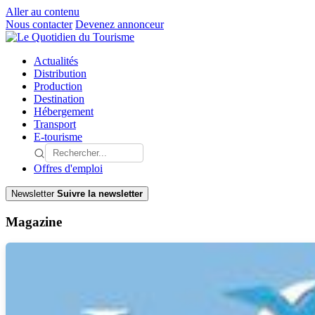
Aller au contenu
Nous contacter
Devenez annonceur
Actualités
Distribution
Production
Destination
Hébergement
Transport
E-tourisme
Offres d'emploi
Newsletter
Suivre la newsletter
Magazine