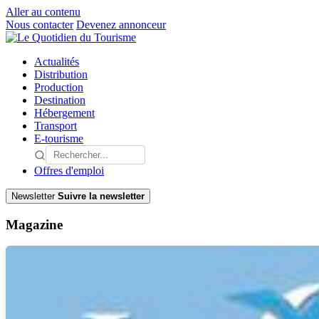
Aller au contenu
Nous contacter
Devenez annonceur
Actualités
Distribution
Production
Destination
Hébergement
Transport
E-tourisme
Offres d'emploi
Newsletter
Suivre la newsletter
Magazine