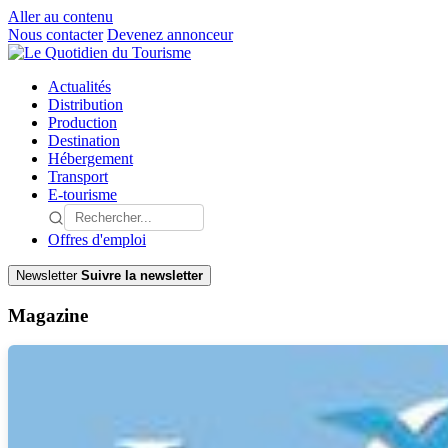
Aller au contenu
Nous contacter
Devenez annonceur
Actualités
Distribution
Production
Destination
Hébergement
Transport
E-tourisme
Offres d'emploi
Newsletter
Suivre la newsletter
Magazine