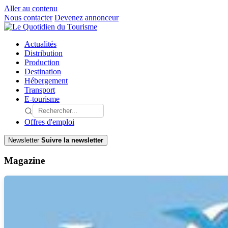
Aller au contenu
Nous contacter
Devenez annonceur
Actualités
Distribution
Production
Destination
Hébergement
Transport
E-tourisme
Offres d'emploi
Newsletter
Suivre la newsletter
Magazine