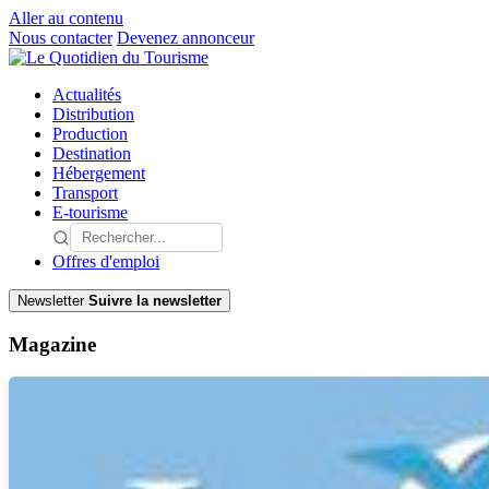
Aller au contenu
Nous contacter
Devenez annonceur
Actualités
Distribution
Production
Destination
Hébergement
Transport
E-tourisme
Offres d'emploi
Newsletter
Suivre la newsletter
Magazine