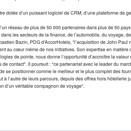
tre dotée d’un puissant logiciel de CRM, d’une plateforme de ges
 d’un réseau de plus de 50 000 partenaires dans plus de 50 pay
 dans les secteurs de la finance, de l’automobile, du voyage, de 
astien Bazin, PDG d'AccorHotels, "l’acquisition de John Paul n
lient au cœur même de nos initiatives. Son expertise en matière
logies de pointe, nous donne l’opportunité d’accroître la valeur
ts de contact". Il poursuit : "ce partenariat avec le leader du ma
e se positionner comme le meilleur et le plus complet des four
à l’autre de leurs parcours, depuis des offres hors hôtellerie j
açon d’un véritable compagnon de voyage".