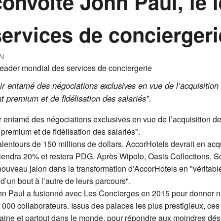
onvoite John Paul, le 
ervices de conciergeri
N
r entamé des négociations exclusives en vue de l’acquisition
t premium et de fidélisation des salariés".
 entamé des négociations exclusives en vue de l’acquisition de
 premium et de fidélisation des salariés".
alentours de 150 millions de dollars. AccorHotels devrait en acqu
iendra 20% et restera PDG. Après Wipolo, Oasis Collections, S
nouveau jalon dans la transformation d’AccorHotels en "vérita
’un bout à l’autre de leurs parcours".
ohn Paul a fusionné avec Les Concierges en 2015 pour donner 
1 000 collaborateurs. Issus des palaces les plus prestigieux, ce
maine et partout dans le monde, pour répondre aux moindres dési