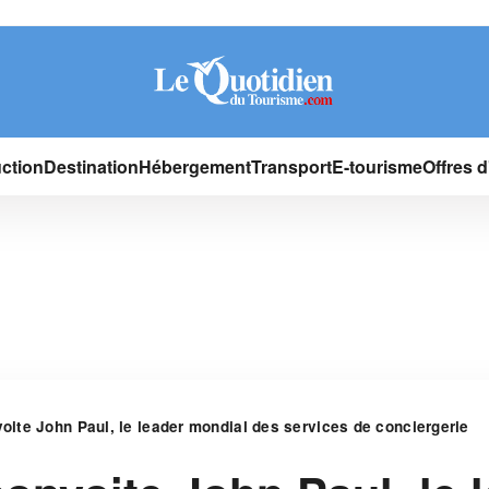
ction
Destination
Hébergement
Transport
E-tourisme
Offres 
oite John Paul, le leader mondial des services de conciergerie