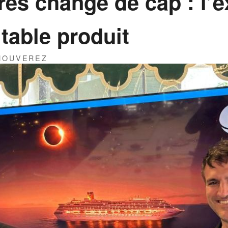
res change de cap : l’
itable produit
THOUVEREZ