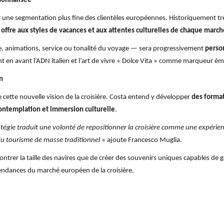
sonnalisée
e segmentation plus fine des clientèles européennes. Historiquement très 
offre aux styles de vacances et aux attentes culturelles de chaque march
, animations, service ou tonalité du voyage — sera progressivement
person
 en avant l’ADN italien et l’art de vivre « Dolce Vita » comme marqueur é
n
e cette nouvelle vision de la croisière. Costa entend y développer
des format
ontemplation et immersion culturelle
.
ratégie traduit une volonté de repositionner la croisière comme une expéri
u tourisme de masse traditionnel
» ajoute Francesco Muglia.
ntrer la taille des navires que de créer des souvenirs uniques capables de g
 tendances du marché européen de la croisière.