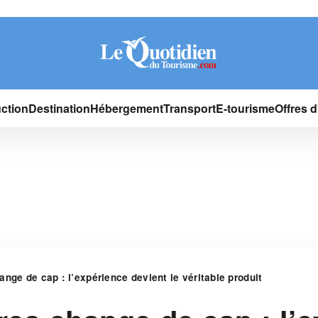
ction
Destination
Hébergement
Transport
E-tourisme
Offres 
nge de cap : l’expérience devient le véritable produit