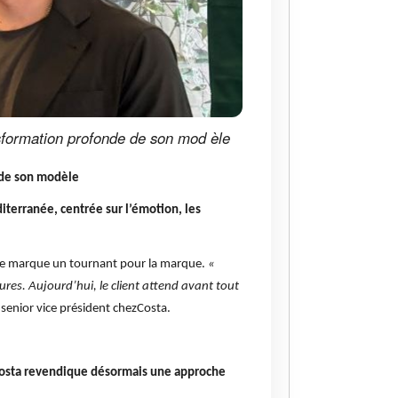
ansformation profonde de son mod èle
 de son mod
èle
iterran
ée, centr
ée sur l
’émotion, les
gie marque un tournant pour la marque.
«
tures. Aujourd’hui, le client attend avant tout
senior vice président chezCosta.
osta revendique désormais une approche