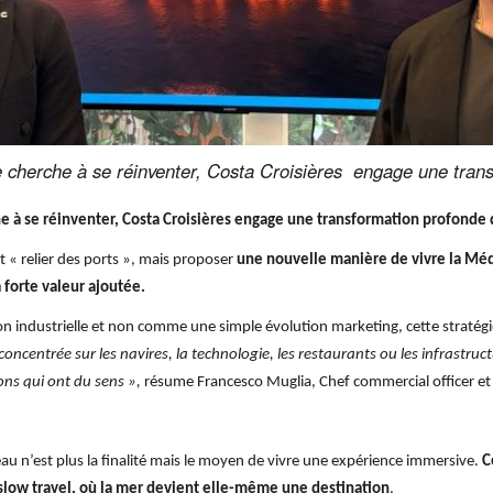
re cherche à se réinventer, Costa Croisières ⁠ engage une tr
he à se réinventer, Costa Croisières
engage une transformation profonde
 « relier des ports », mais proposer
une nouvelle mani
ère de vivre la M
éd
 forte valeur ajout
ée.
n industrielle et non comme une simple évolution marketing, cette straté
concentrée sur les navires, la technologie, les restaurants ou les infrastruc
ns qui ont du sens »,
résume Francesco Muglia, Chef commercial officer et 
au n’est plus la finalité mais le moyen de vivre une expérience immersive.
C
u slow travel, où la mer devient elle-même une destination
.