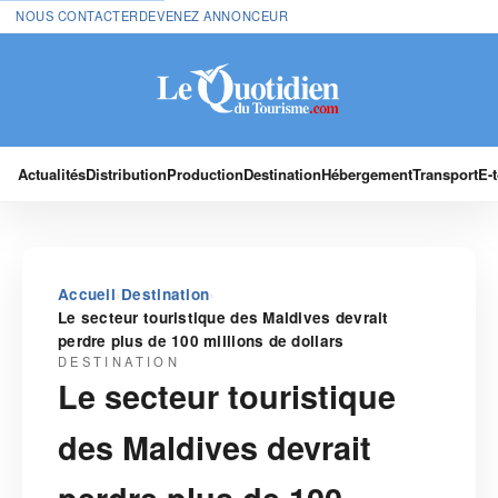
NOUS CONTACTER
DEVENEZ ANNONCEUR
Actualités
Distribution
Production
Destination
Hébergement
Transport
E-
›
›
Accueil
Destination
Le secteur touristique des Maldives devrait
perdre plus de 100 millions de dollars
DESTINATION
Le secteur touristique
des Maldives devrait